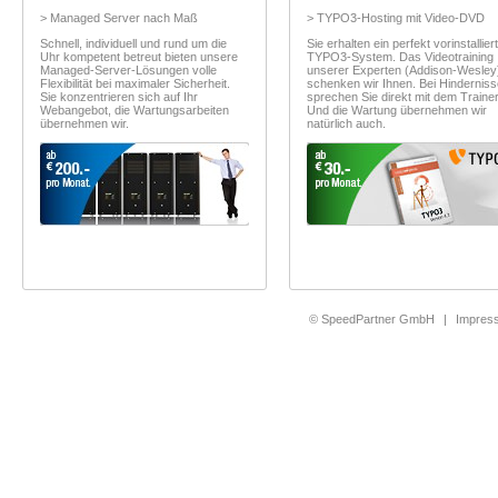
> Managed Server nach Maß
> TYPO3-Hosting mit Video-DVD
Schnell, individuell und rund um die
Sie erhalten ein perfekt vorinstallier
Uhr kompetent betreut bieten unsere
TYPO3-System. Das Videotraining
Managed-Server-Lösungen volle
unserer Experten (Addison-Wesley
Flexibilität bei maximaler Sicherheit.
schenken wir Ihnen. Bei Hindernis
Sie konzentrieren sich auf Ihr
sprechen Sie direkt mit dem Trainer
Webangebot, die Wartungsarbeiten
Und die Wartung übernehmen wir
übernehmen wir.
natürlich auch.
© SpeedPartner GmbH
|
Impres