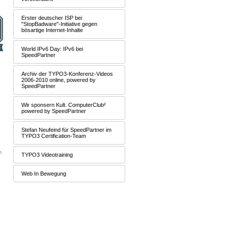
Erster deutscher ISP bei
"StopBadware"-Initiative gegen
bösartige Internet-Inhalte
World IPv6 Day: IPv6 bei
SpeedPartner
Archiv der TYPO3-Konferenz-Videos
2006-2010 online, powered by
SpeedPartner
Wir sponsern Kult. ComputerClub²
powered by SpeedPartner
Stefan Neufeind für SpeedPartner im
TYPO3 Certification-Team
m
TYPO3 Videotraining
Web In Bewegung