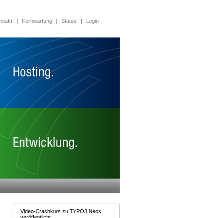
ntakt
|
Fernwartung
|
Status
|
Login
Video-Crashkurs zu TYPO3 Neos
veröffentlicht