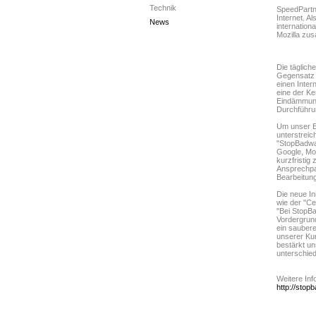
Technik
SpeedPartne
Internet. A
News
internation
Mozilla zu
Die tägliche
Gegensatz 
einen Inter
eine der Ke
Eindämmung
Durchführun
Um unser E
unterstreic
"StopBadwar
Google, Moz
kurzfristig
Ansprechpar
Bearbeitung
Die neue I
wie der "Ce
"Bei StopBa
Vordergrund
ein sauber
unserer Kun
bestärkt un
unterschied
Weitere Inf
http://stop