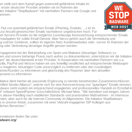
r stellt sich dem Kampf gegen potenziell gefährliche Inhalte im
ls erster deutscher Provider arbeiten sie im Rahmen der
alen Initiative "StopBadware" mit namhaften Partnern wie Google und
sammen.
 Flut von potentiell gefährlichen Emails (Phishing, Exploits, ...) ist im
zur Anzahl gewünschter Emails nachwievor ungebrochen hoch. Für
net-Service-Provider ist die möglichst zuverlässige Kennzeichnung entsprechender Emails
rnaufgaben für solide Email-Dienste. Aber hierzu gehört auch die Vermeidung und
 solcher Gefahren, sollten im eigenen Netz Kundenwebsites oder -server im Rahmen der
g oder Verbreitung derartiger Angriffe genutzt werden.
ngagement bei der Bekämpfung von Spam und Malware (bösartiger Software) zu
hen und unsere bisherige Praxis nach außen zu dokumentieren, unterstützen wir die Initiative
e" als deutschlandweit erster Provider. In Kooperation mit namhaften Partnern wie u.a.
illa, PayPal und Verizon haben wir uns freiwillig verpflichtet auf entsprechende Meldungen
 zu reagieren, bösartigen Code unverzüglich zu entfernen oder den zuständigen
tner/Kunden zu informieren und gleichzeitig den Reporter über den aktuellen
sstand zu informieren.
nitiative dient hierbei als passende Ergänzung zu bereits bestehenden Zusammenschlüssen
rtified Sender Alliance", welche sich für eine Kennzeichnung von "gutartigen" Emails einsetzt.
dware steht explizit ein entsprechend engagiertes und professionelles Handeln im Ernstfall i
" erläutert SpeedPartner-Geschäftsführer Michael Metz. "Wir betreiben seit einigen Jahren
es abuse-Handling nach etablierten Standards und praxisnahen Maßnahmen - im Interesse
den, aber auch für die Internet-Community im Allgemeinen. Die Initiative StopBadware
s in unserer Arbeit, zusammen mit einer Vielzahl engagierter ISP-Kollegen aus
lichen Bereichen."
ormationen finden Sie unter:
badware.org/